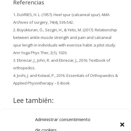
Referencias
DuVRIES, H. L. (1957). Heel spur (calcaneal spur). AMA
Archives of surgery, 74(4), 536-542.
Büyükturan, Ö., Sezgin, H., & Yetis, M. (2017). Relationship
between ankle muscle strength and pain and calcaneal
spur length in individuals with exercise habit: a pilot study.
Ann Yoga Phys Ther, 2(1), 1020.
Ebnezar, J., John, R. and Ebnezar, J., 2016. Textbook of
orthopedics.
Joshi, J. and Kotwal, P., 2016. Essentials of Orthopaedics &
Applied Physiotherapy – E-Book.
Lee también:
Fisioterapia
Terapia de
Administrar consentimiento
respiratoria en
estimulación
de cookies