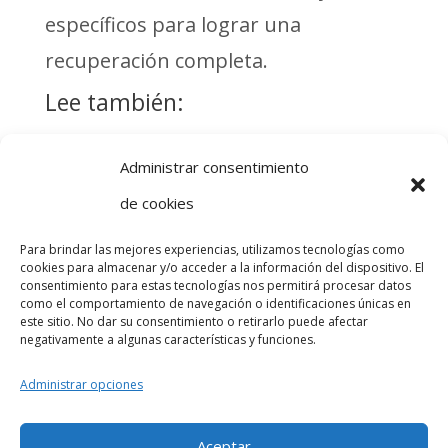
específicos para lograr una
recuperación completa.
Lee también:
Cómo prevenir
Terapia
Administrar consentimiento
fracturas óseas
ocupacional
de cookies
en personas
para la
mayores
recuperación
Para brindar las mejores experiencias, utilizamos tecnologías como
de lesiones
cookies para almacenar y/o acceder a la información del dispositivo. El
Tratamiento del
consentimiento para estas tecnologías nos permitirá procesar datos
cerebrales
dolor crónico:
como el comportamiento de navegación o identificaciones únicas en
traumáticas
este sitio. No dar su consentimiento o retirarlo puede afectar
beneficios de la
negativamente a algunas características y funciones.
fisioterapia y
otros enfoques
Administrar opciones
médicos
Aceptar