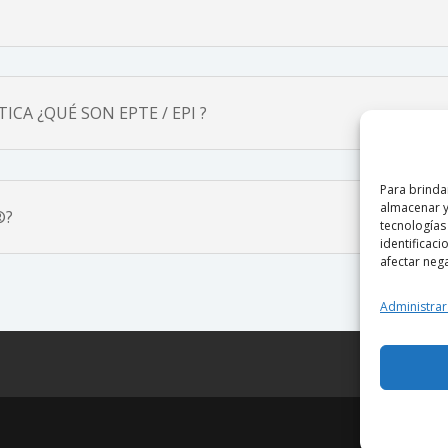
CA ¿QUÉ SON EPTE / EPI ?
Para brinda
almacenar y
®?
tecnologías
identificaci
afectar nega
Administrar
)