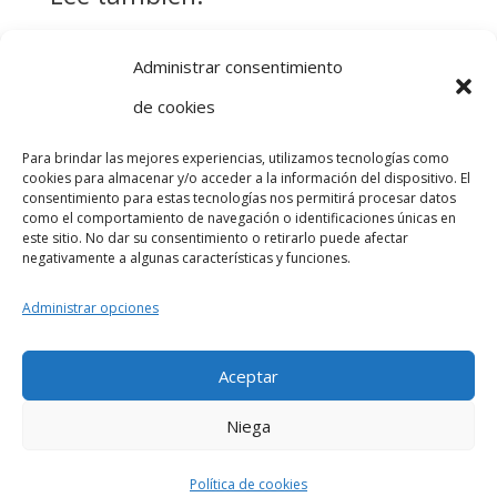
La mano
Lesión de
Administrar consentimiento
humana:
SLAP: causas,
de cookies
Explorando su
síntomas,
anatomía,
diagnóstico y
Para brindar las mejores experiencias, utilizamos tecnologías como
fisiología y
tratamiento
cookies para almacenar y/o acceder a la información del dispositivo. El
Terapia de
consentimiento para estas tecnologías nos permitirá procesar datos
relevancia en la
electroestimula
como el comportamiento de navegación o identificaciones únicas en
fisioterapia
este sitio. No dar su consentimiento o retirarlo puede afectar
ción para la
negativamente a algunas características y funciones.
rehabilitación
postictus:
Administrar opciones
eficacia y
aplicaciones
Aceptar
prácticas
Política de privacidad
Política de cookies (UE)
Niega
Todos los derechos reservados © Pmedic
Política de cookies