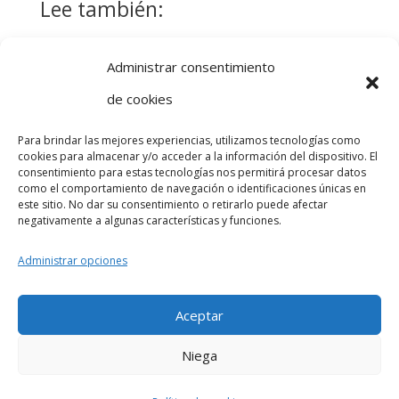
Lee también:
Sesión de
Fisioterapia
Administrar consentimiento
fisioterapia:
pediátrica para
de cookies
información
la
útil para el
rehabilitación
Para brindar las mejores experiencias, utilizamos tecnologías como
paciente
de lesiones en
cookies para almacenar y/o acceder a la información del dispositivo. El
Esguince de
consentimiento para estas tecnologías nos permitirá procesar datos
niños y bebés
tobillo: todo lo
como el comportamiento de navegación o identificaciones únicas en
este sitio. No dar su consentimiento o retirarlo puede afectar
que necesitas
negativamente a algunas características y funciones.
saber
Administrar opciones
Aceptar
Política de privacidad
Política de cookies (UE)
Niega