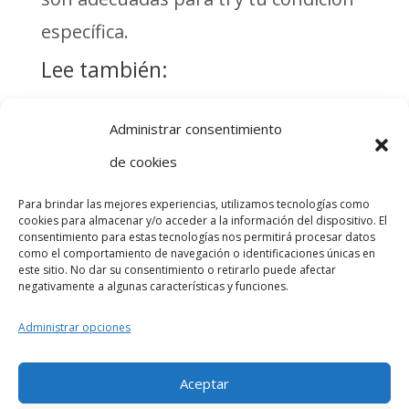
específica.
Lee también:
Terapia física
Sesión de
Administrar consentimiento
para la
fisioterapia:
de cookies
rehabilitación
información
de lesiones de
útil para el
Para brindar las mejores experiencias, utilizamos tecnologías como
rodilla, cadera
paciente
cookies para almacenar y/o acceder a la información del dispositivo. El
La Pierna:
consentimiento para estas tecnologías nos permitirá procesar datos
y hombro
estructura y
como el comportamiento de navegación o identificaciones únicas en
este sitio. No dar su consentimiento o retirarlo puede afectar
funciones
negativamente a algunas características y funciones.
Administrar opciones
Aceptar